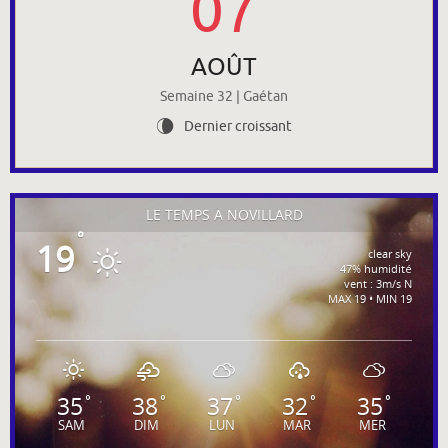
07
AOÛT
Semaine 32 | Gaétan
Dernier croissant
V
LE TEMPS À NOVILLARD
°
19
clear sky
47% humidité
vent : 3m/s N
MAX 19 • MIN 19
35
38
37
32
35
°
°
°
°
°
SAM
DIM
LUN
MAR
MER