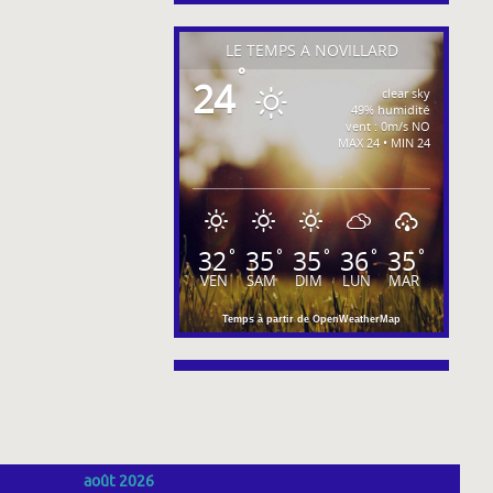
LE TEMPS À NOVILLARD
°
24
clear sky
49% humidité
vent : 0m/s NO
MAX 24 • MIN 24
32
35
35
36
35
°
°
°
°
°
VEN
SAM
DIM
LUN
MAR
Temps à partir de OpenWeatherMap
août 2026