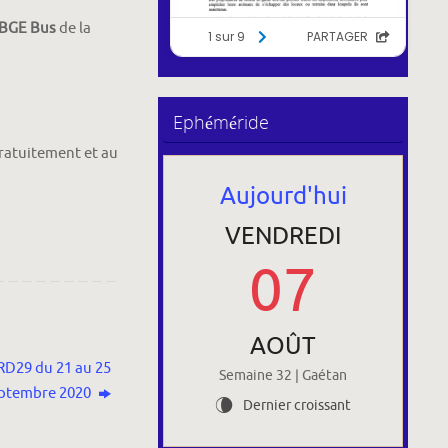
BGE Bus
de la
Ephéméride
ratuitement et au
Aujourd'hui
VENDREDI
07
AOÛT
 RD29 du 21 au 25
Semaine 32 | Gaétan
ptembre 2020
Dernier croissant
V