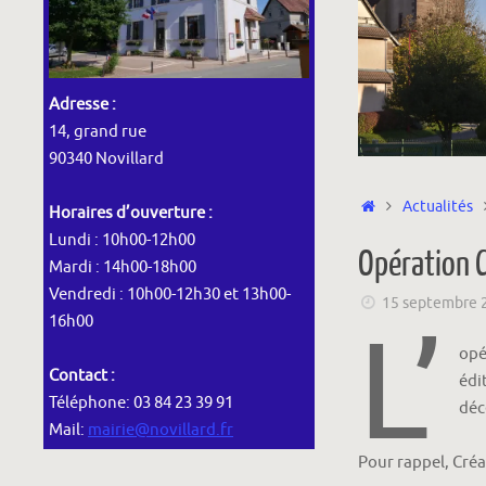
Adresse :
14, grand rue
90340 Novillard
Accueil
Actualités
Horaires d’ouverture :
Lundi : 10h00-12h00
Opération C
Mardi : 14h00-18h00
Vendredi : 10h00-12h30 et 13h00-
15 septembre 
L’
16h00
opé
Contact :
édi
Téléphone: 03 84 23 39 91
déc
Mail:
mairie@novillard.fr
Pour rappel, Créa