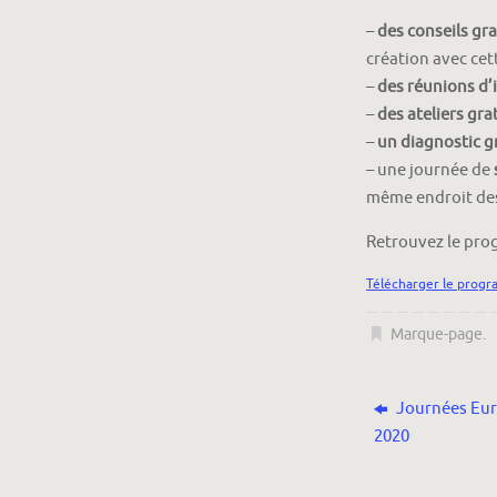
–
des conseils gr
création avec cet
–
des réunions d’
–
des ateliers gra
–
un diagnostic g
– une journée de
même endroit des
Retrouvez le pro
Télécharger le prog
Marque-page
.
Journées Eur
2020