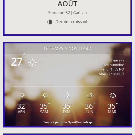
AOÛT
Semaine 32 | Gaétan
Dernier croissant
V
LE TEMPS À NOVILLARD
°
27
clear sky
40% humidité
vent : 1m/s NO
MAX 27 • MIN 27
32
35
35
36
35
°
°
°
°
°
VEN
SAM
DIM
LUN
MAR
Temps à partir de OpenWeatherMap