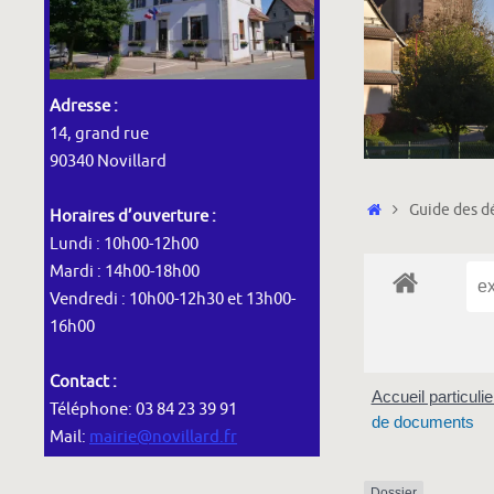
Adresse :
14, grand rue
90340 Novillard
Accueil
Guide des dé
Horaires d’ouverture :
Lundi : 10h00-12h00
Mardi : 14h00-18h00
Vendredi : 10h00-12h30 et 13h00-
16h00
Contact :
Accueil particuli
Téléphone: 03 84 23 39 91
de documents
Mail:
mairie@novillard.fr
Dossier