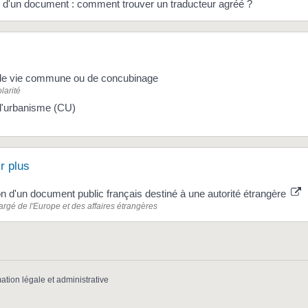
 d'un document : comment trouver un traducteur agréé ?
t de vie commune ou de concubinage
larité
 d'urbanisme (CU)
r plus
on d'un document public français destiné à une autorité étrangère
argé de l'Europe et des affaires étrangères
mation légale et administrative