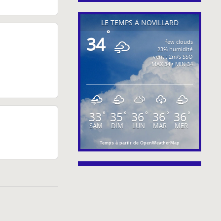
LE TEMPS À NOVILLARD
°
34
few clouds
23% humidité
vent : 2m/s SSO
MAX 34 • MIN 34
33
35
36
36
36
°
°
°
°
°
SAM
DIM
LUN
MAR
MER
Temps à partir de OpenWeatherMap