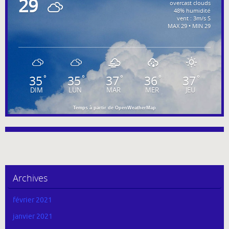
29
overcast clouds
48% humidité
vent : 3m/s S
MAX 29 • MIN 29
35
35
37
36
37
°
°
°
°
°
DIM
LUN
MAR
MER
JEU
Temps à partir de OpenWeatherMap
Archives
février 2021
janvier 2021