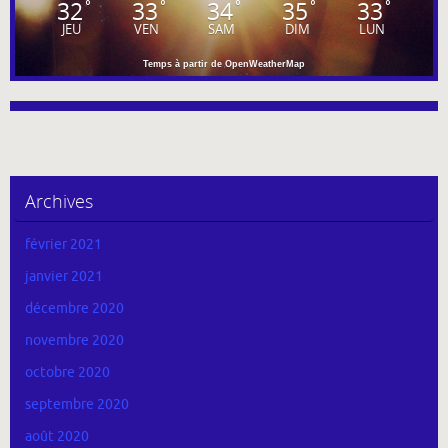
32
33
34
35
33
°
°
°
°
°
JEU
VEN
SAM
DIM
LUN
Temps à partir de OpenWeatherMap
Archives
février 2021
janvier 2021
décembre 2020
novembre 2020
octobre 2020
septembre 2020
août 2020