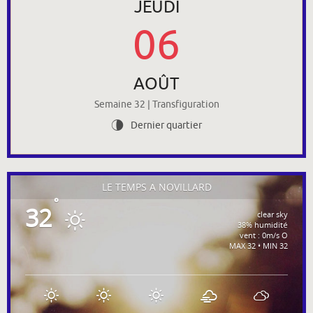
JEUDI
06
AOÛT
Semaine 32 | Transfiguration
Dernier quartier
U
LE TEMPS À NOVILLARD
°
32
clear sky
38% humidité
vent : 0m/s O
MAX 32 • MIN 32