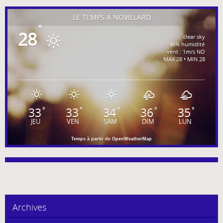
LE TEMPS À NOVILLARD
°
28
clear sky
46% humidité
vent : 1m/s NO
MAX 28 • MIN 28
33
33
34
36
35
°
°
°
°
°
JEU
VEN
SAM
DIM
LUN
Temps à partir de OpenWeatherMap
Archives