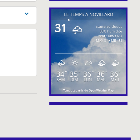
LE TEMPS À NOVILLARD
°
31
scattered clouds
35% humidité
vent : 0m/s NO
MAX 31 • MIN 31
34
35
36
36
36
°
°
°
°
°
SAM
DIM
LUN
MAR
MER
Temps à partir de OpenWeatherMap