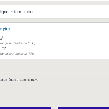
ligne et formulaires
r plus
Française Handisport (FFH)
l
Française Handisport (FFH)
mation légale et administrative