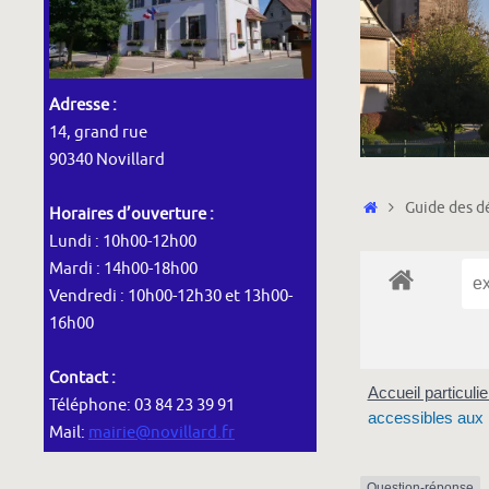
Adresse :
14, grand rue
90340 Novillard
Accueil
Guide des dé
Horaires d’ouverture :
Lundi : 10h00-12h00
Mardi : 14h00-18h00
Vendredi : 10h00-12h30 et 13h00-
16h00
Contact :
Accueil particuli
Téléphone: 03 84 23 39 91
accessibles aux
Mail:
mairie@novillard.fr
Question-réponse