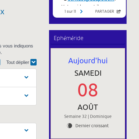
ux
Ephéméride
us vous indiquons
.
Aujourd'hui
Tout déplier
SAMEDI
08
AOÛT
Semaine 32 | Dominique
Dernier croissant
W