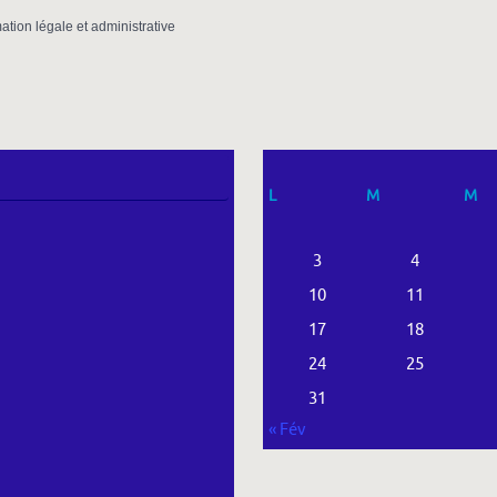
mation légale et administrative
L
M
M
3
4
10
11
17
18
24
25
31
« Fév