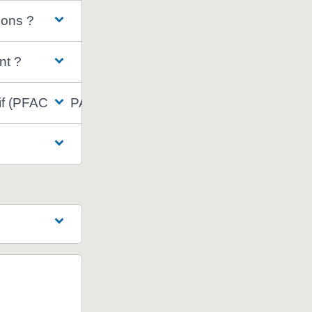
ions ?
nt ?
tif (PFAC ou PAC)