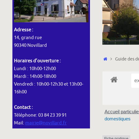
Adresse :
14, grand rue
90340 Novillard
Accueil
Guide des dé
Horaires d’ouverture :
Lundi : 10h00-12h00
Mardi : 14h00-18h00
Vendredi : 10h00-12h30 et 13h00-
16h00
Contact :
Accueil particuli
Téléphone: 03 84 23 39 91
domestiques
Mail:
mairie@novillard.fr
Fiche pratique