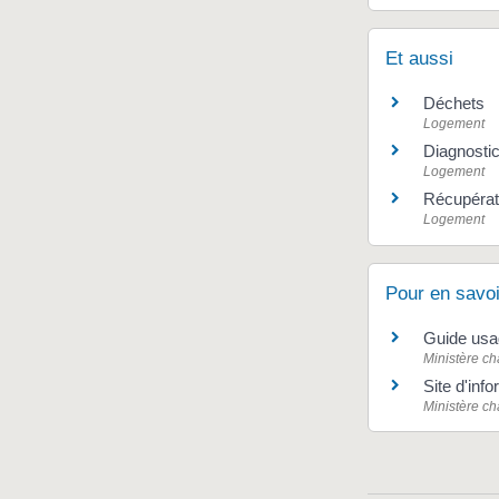
Et aussi
Déchets
Logement
Diagnostic 
Logement
Récupérati
Logement
Pour en savoi
Guide usag
Ministère ch
Site d'in
Ministère ch