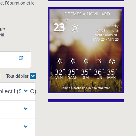
 l'épuration et le
LE TEMPS À NOVILLARD
°
23
clear sky
age
51% humidité
if.
vent : 0m/s NO
MAX 23 • MIN 23
32
35
35
36
35
°
°
°
°
°
Tout déplier
VEN
SAM
DIM
LUN
MAR
Temps à partir de OpenWeatherMap
llectif (SPAC) ?
?