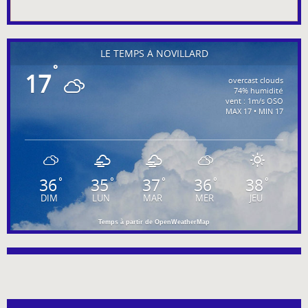
LE TEMPS À NOVILLARD
°
17
overcast clouds
74% humidité
vent : 1m/s OSO
MAX 17 • MIN 17
36
35
37
36
38
°
°
°
°
°
DIM
LUN
MAR
MER
JEU
Temps à partir de OpenWeatherMap