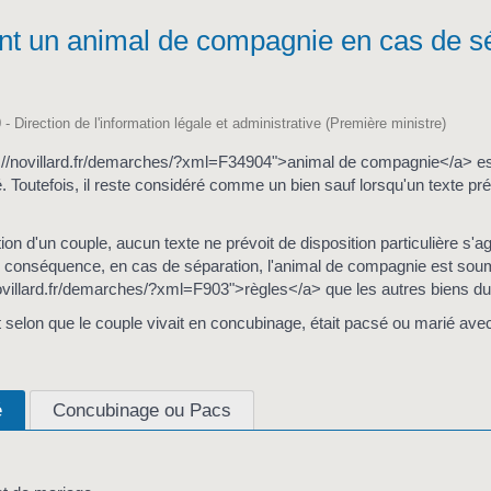
nt un animal de compagnie en cas de s
 - Direction de l'information légale et administrative (Première ministre)
://novillard.fr/demarches/?xml=F34904">animal de compagnie</a> est
é. Toutefois, il reste considéré comme un bien sauf lorsqu'un texte pré
on d'un couple, aucun texte ne prévoit de disposition particulière s'ag
 conséquence, en cas de séparation, l'animal de compagnie est so
novillard.fr/demarches/?xml=F903">règles</a> que les autres biens du
 selon que le couple vivait en concubinage, était pacsé ou marié ave
é
Concubinage ou Pacs