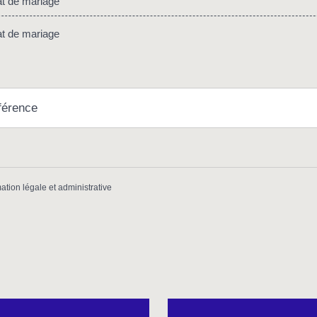
t de mariage
t de mariage
férence
mation légale et administrative