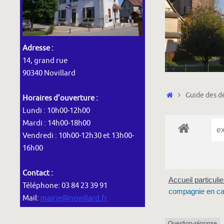
Adresse :
14, grand rue
90340 Novillard
Accueil
Guide des dé
Horaires d’ouverture :
Lundi : 10h00-12h00
Mardi : 14h00-18h00
Vendredi : 10h00-12h30 et 13h00-
16h00
Contact :
Accueil particuli
Téléphone: 03 84 23 39 91
compagnie en ca
Mail:
mairie@novillard.fr
Question-réponse