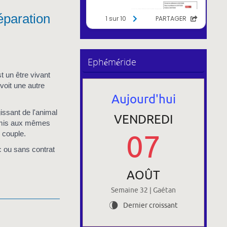
éparation
Ephéméride
 un être vivant
voit une autre
Aujourd'hui
issant de l'animal
VENDREDI
umis aux mêmes
07
 couple.
c ou sans contrat
AOÛT
Semaine 32 | Gaétan
Dernier croissant
V