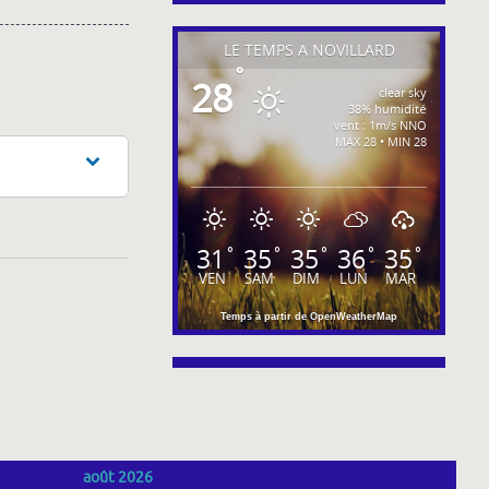
LE TEMPS À NOVILLARD
°
28
clear sky
38% humidité
vent : 1m/s NNO
MAX 28 • MIN 28
31
35
35
36
35
°
°
°
°
°
VEN
SAM
DIM
LUN
MAR
Temps à partir de OpenWeatherMap
août 2026