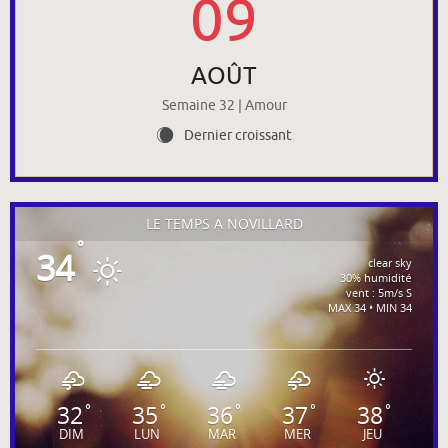
09
AOÛT
Semaine 32 | Amour
Dernier croissant
X
LE TEMPS À NOVILLARD
°
34
clear sky
30% humidité
vent : 5m/s S
MAX 34 • MIN 34
32
35
36
37
38
°
°
°
°
°
DIM
LUN
MAR
MER
JEU