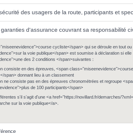
sécurité des usagers de la route, participants et spe
e garanties d'assurance couvrant sa responsabilité civ
miseenevidence">course cycliste</span> qui se déroule en tout ou 
ence">sur la voie publique</span> est soumise à déclaration si elle
dence">une des 2 conditions </span>suivantes :
on consiste en des épreuves, <span class="miseenevidence">course
</span> donnant lieu à un classement
on ne consiste pas en des épreuves chronométrées et regroupe <sp
vidence">plus de 100 participants</span>
fférentes s'il s'agit d'une <a href="https://novillard.fr/demarches/?
arche sur la voie publique</a>.
férence