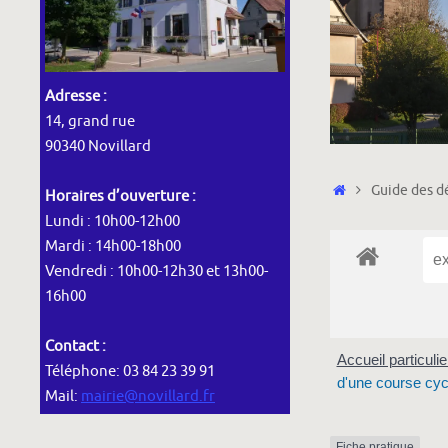
Adresse :
14, grand rue
90340 Novillard
Accueil
Guide des dé
Horaires d’ouverture :
Lundi : 10h00-12h00
Mardi : 14h00-18h00
Vendredi : 10h00-12h30 et 13h00-
16h00
Contact :
Accueil particuli
Téléphone: 03 84 23 39 91
d'une course cycl
Mail:
mairie@novillard.fr
Fiche pratique