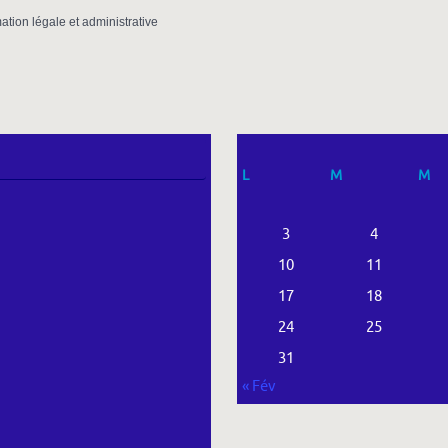
mation légale et administrative
L
M
M
3
4
10
11
17
18
24
25
31
« Fév