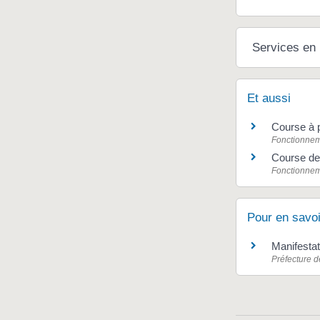
Services en 
Et aussi
Course à 
Fonctionnem
Course de
Fonctionnem
Pour en savoi
Manifestat
Préfecture d