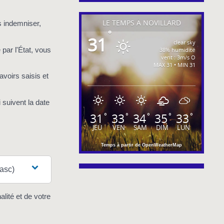
LE TEMPS À NOVILLARD
s indemniser,
°
31
clear sky
 par l'État, vous
38% humidité
vent : 3m/s O
MAX 31 • MIN 31
voirs saisis et
suivent la date
31
33
34
35
33
°
°
°
°
°
JEU
VEN
SAM
DIM
LUN
Temps à partir de OpenWeatherMap
asc)
lité et de votre