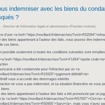
ous indemniser avec les biens du cond
squés ?
 - Direction de l'information légale et administrative (Première ministre)
ime d'une <a href="https://novillard.fr/demarches/?xml=R52094">infrac
é des biens appartenant à l'auteur des faits, vous pouvez être indemn
de ces biens.
t possible seulement si toutes les conditions suivantes sont remplies
<a href="https://novillard.fr/demarches/?xml=F1454">partie civile</a
action
ursuivie a été condamnée pour l'infraction par un <a
novillard.fr/demarches/?xml=R19325">jugement définitif</a>
finitif vous a accordé des dommages-intérêts
nfraction ne vous a pas indemnisé, et sa situation financière ne vous p
s biens
 des biens appartenant à l'auteur des faits a été prononcée par un jug
i la <a href="https://novillard.fr/demarches/?xml=R57097">Civi</a> e
novillard.fr/demarches/?xml=R50905">Sarvi</a>, mais vous n'avez pa