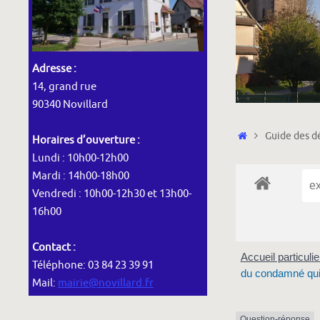
Adresse :
14, grand rue
90340 Novillard
Accueil
Guide des dé
Horaires d’ouverture :
Lundi : 10h00-12h00
Mardi : 14h00-18h00
Vendredi : 10h00-12h30 et 13h00-
16h00
Contact :
Accueil particuli
Téléphone: 03 84 23 39 91
du condamné qui
Mail:
mairie@novillard.fr
Question-réponse