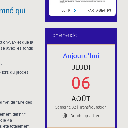
amné qui
Ephéméride
tion</a> et que la
isé avec les fonds
Aujourd'hui
 :
JEUDI
> lors du procès
06
AOÛT
ermet de faire des
Semaine 32 | Transfiguration
ement définitif
Dernier quartier
U
t le <a
s été totalement