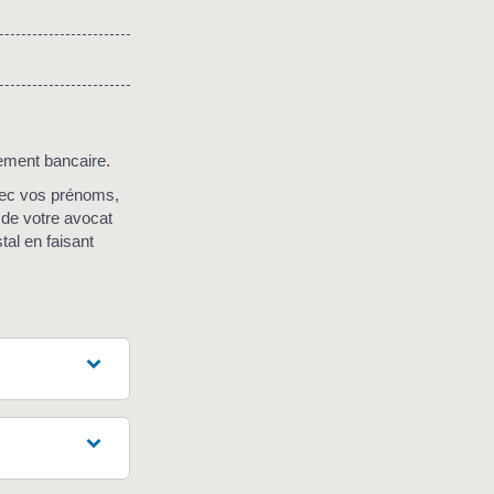
rement bancaire.
vec vos prénoms,
s de votre avocat
al en faisant