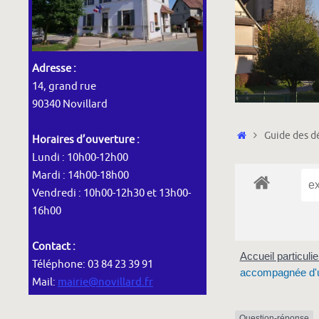
Adresse :
14, grand rue
90340 Novillard
Accueil
Guide des dé
Horaires d’ouverture :
Lundi : 10h00-12h00
Mardi : 14h00-18h00
Vendredi : 10h00-12h30 et 13h00-
16h00
Contact :
Accueil particuli
Téléphone: 03 84 23 39 91
accompagnée d'un
Mail:
mairie@novillard.fr
Question-réponse