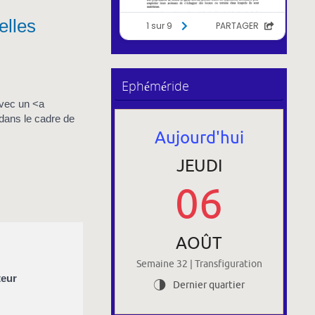
elles
Ephéméride
avec un <a
dans le cadre de
Aujourd'hui
JEUDI
06
AOÛT
Semaine 32 | Transfiguration
teur
Dernier quartier
T