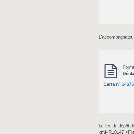
L'accompagnateur d
Formu
Décla
Cerfa n° 14675
Le lieu du dépôt d
xml=R10147">Franc