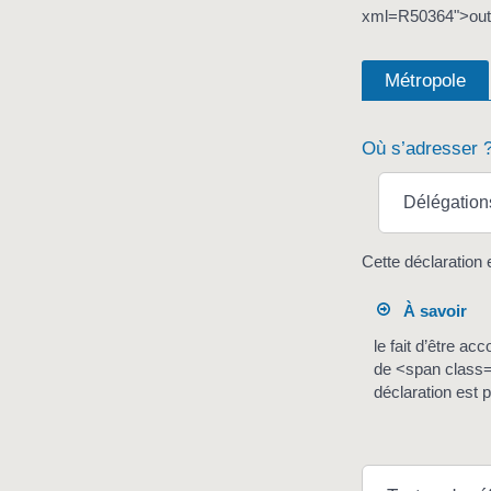
xml=R50364">out
Métropole
Où s’adresser 
Délégations 
Cette déclaration 
À savoir
le fait d’être a
de <span class=
déclaration est