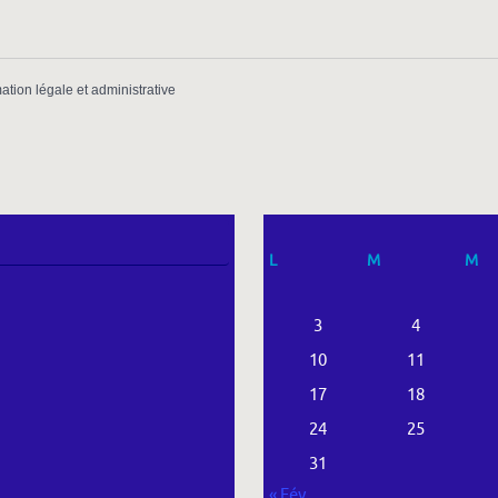
mation légale et administrative
L
M
M
3
4
10
11
17
18
24
25
31
« Fév