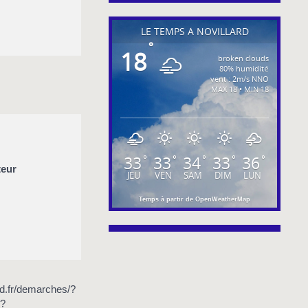
LE TEMPS À NOVILLARD
°
18
broken clouds
80% humidité
vent : 2m/s NNO
MAX 18 • MIN 18
33
33
34
33
36
°
°
°
°
°
teur
JEU
VEN
SAM
DIM
LUN
Temps à partir de OpenWeatherMap
ard.fr/demarches/?
/?