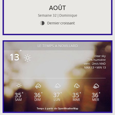
AOÛT
Semaine 32 | Dominique
Dernier croissant
V
LE TEMPS À NOVILLARD
°
13
clear sky
73% humidité
vent : 2m/s NNO
MAX 13 • MIN 13
35
36
37
35
36
°
°
°
°
°
SAM
DIM
LUN
MAR
MER
Temps à partir de OpenWeatherMap