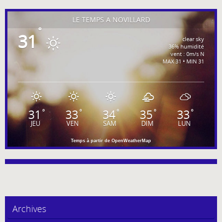
LE TEMPS À NOVILLARD
°
31
clear sky
36% humidité
vent : 0m/s N
MAX 31 • MIN 31
31
33
34
35
33
°
°
°
°
°
JEU
VEN
SAM
DIM
LUN
Temps à partir de OpenWeatherMap
Archives