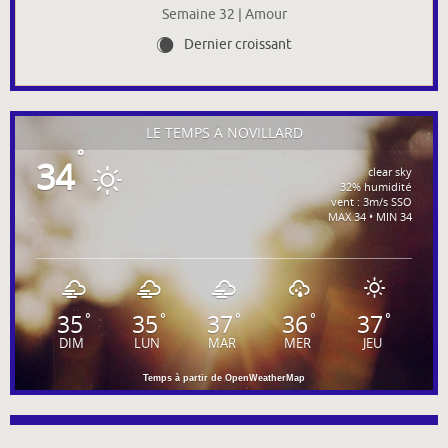
Semaine 32 | Amour
Dernier croissant
X
LE TEMPS À NOVILLARD
°
34
clear sky
32% humidité
vent : 3m/s SSO
MAX 34 • MIN 34
35
35
37
36
37
°
°
°
°
°
DIM
LUN
MAR
MER
JEU
Temps à partir de OpenWeatherMap