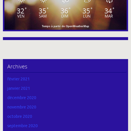
32
35
36
35
34
°
°
°
°
°
VEN
SAM
DIM
LUN
MAR
Temps à partir de OpenWeatherMap
Archives
février 2021
janvier 2021
décembre 2020
novembre 2020
octobre 2020
septembre 2020