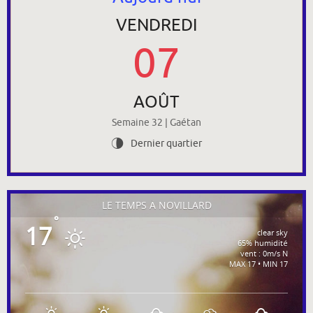
VENDREDI
07
AOÛT
Semaine 32 | Gaétan
Dernier quartier
U
LE TEMPS À NOVILLARD
°
17
clear sky
65% humidité
vent : 0m/s N
MAX 17 • MIN 17