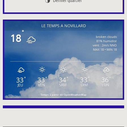
Dernier quartier
T
LE TEMPS À NOVILLARD
°
18
broken clouds
81% humidité
vent : 2m/s NNO
MAX 18 • MIN 18
33
33
34
33
36
°
°
°
°
°
JEU
VEN
SAM
DIM
LUN
Temps à partir de OpenWeatherMap