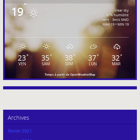
°
19
clear sky
47% humidité
vent : 3m/s NNO
MAX 19 • MIN 19
23
35
38
37
32
°
°
°
°
°
VEN
SAM
DIM
LUN
MAR
Temps à partir de OpenWeatherMap
Archives
février 2021