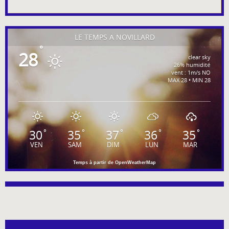
LE TEMPS À NOVILLARD
°
28
clear sky
26% humidité
vent : 1m/s NO
MAX 28 • MIN 28
30
35
37
36
35
°
°
°
°
°
VEN
SAM
DIM
LUN
MAR
Temps à partir de OpenWeatherMap