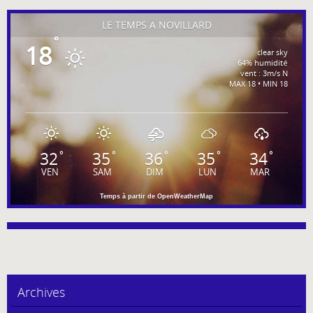
LE TEMPS À NOVILLARD
°
18
clear sky
64% humidité
vent : 3m/s N
MAX 18 • MIN 18
32
35
36
35
34
°
°
°
°
°
VEN
SAM
DIM
LUN
MAR
Temps à partir de OpenWeatherMap
Archives