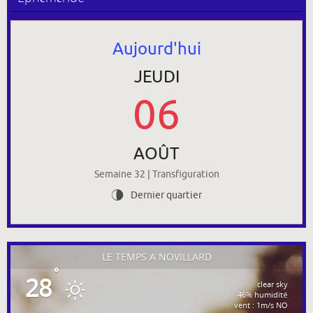
Aujourd'hui
JEUDI
06
AOÛT
Semaine 32 | Transfiguration
Dernier quartier
U
LE TEMPS À NOVILLARD
°
28
clear sky
46% humidité
vent : 1m/s NO