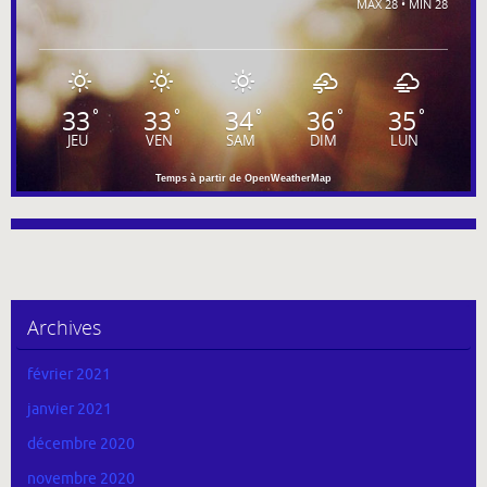
MAX 28 • MIN 28
33
33
34
36
35
°
°
°
°
°
JEU
VEN
SAM
DIM
LUN
Temps à partir de OpenWeatherMap
Archives
février 2021
janvier 2021
décembre 2020
novembre 2020