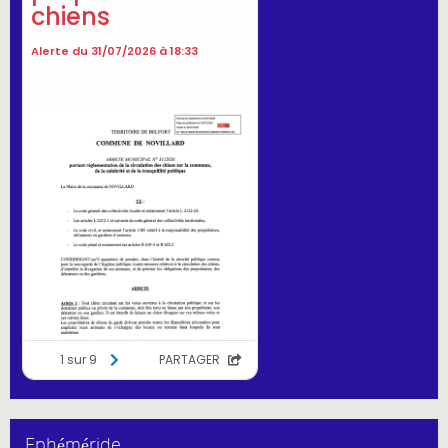
Ephéméride