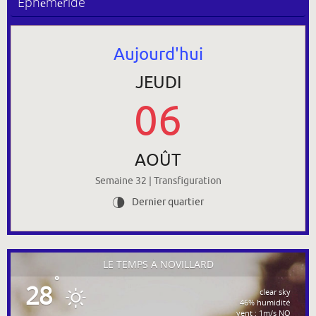
Ephéméride
Aujourd'hui
JEUDI
06
AOÛT
Semaine 32 | Transfiguration
Dernier quartier
U
LE TEMPS À NOVILLARD
°
28
clear sky
46% humidité
vent : 1m/s NO