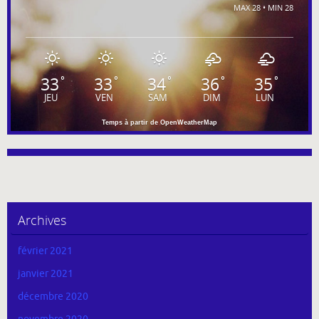
MAX 28 • MIN 28
33
33
34
36
35
°
°
°
°
°
JEU
VEN
SAM
DIM
LUN
Temps à partir de OpenWeatherMap
Archives
février 2021
janvier 2021
décembre 2020