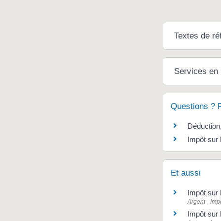
Textes de ré
Services en 
Questions ? 
Déduction,
Impôt sur l
Et aussi
Impôt sur 
Argent - Im
Impôt sur 