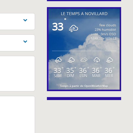
LE TEMPS À NOVILLARD
°
33
few clouds
23% humidité
vent : 0m/s OSO
MAX 33 • MIN 33
33
35
36
36
36
°
°
°
°
°
SAM
DIM
LUN
MAR
MER
Temps à partir de OpenWeatherMap