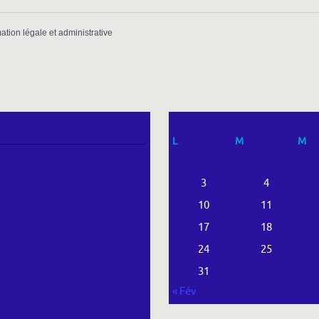
mation légale et administrative
L
M
M
3
4
10
11
17
18
24
25
31
« Fév