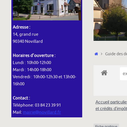
Adresse :
14, grand rue
90340 Novillard
Accueil
Guide des dé
Horaires d’ouverture :
Lundi : 10h00-12h00
Mardi : 14h00-18h00
Vendredi : 10h00-12h30 et 13h00-
16h00
Contact :
Accueil particuli
Téléphone: 03 84 23 39 91
et crédits d'impô
Mail:
mairie@novillard.fr
Fiche pratique