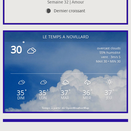
Semaine 32 | Amour
Dernier croissant
X
LE TEMPS À NOVILLARD
°
30
overcast clouds
55% humidité
vent : 3m/s S
MAX 30 • MIN 30
35
35
37
36
37
°
°
°
°
°
DIM
LUN
MAR
MER
JEU
Temps à partir de OpenWeatherMap