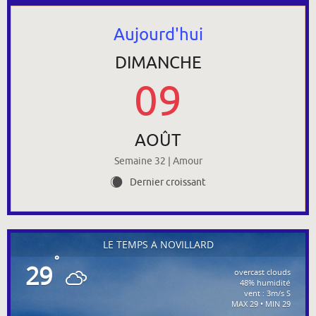
Aujourd'hui
DIMANCHE
09
AOÛT
Semaine 32 | Amour
Dernier croissant
X
LE TEMPS À NOVILLARD
°
29
overcast clouds
48% humidité
vent : 3m/s S
MAX 29 • MIN 29