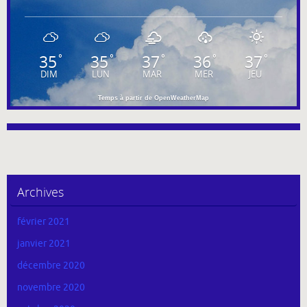
35
35
37
36
37
°
°
°
°
°
DIM
LUN
MAR
MER
JEU
Temps à partir de OpenWeatherMap
Archives
février 2021
janvier 2021
décembre 2020
novembre 2020