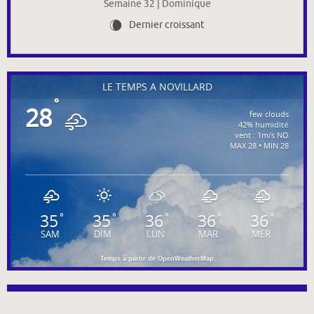
Semaine 32 | Dominique
Dernier croissant
W
LE TEMPS À NOVILLARD
°
28
few clouds
42% humidité
vent : 1m/s NO
MAX 28 • MIN 28
35
35
36
36
36
°
°
°
°
°
SAM
DIM
LUN
MAR
MER
Temps à partir de OpenWeatherMap