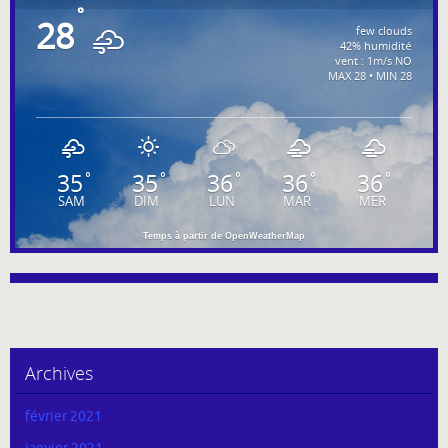
°
28
few clouds
42% humidité
vent : 1m/s NO
MAX 28 • MIN 28
35
35
36
36
36
°
°
°
°
°
SAM
DIM
LUN
MAR
MER
Temps à partir de OpenWeatherMap
Archives
février 2021