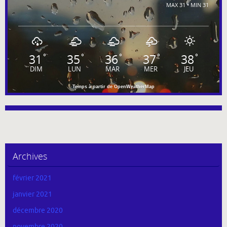
MAX 31 • MIN 31
31
35
36
37
38
°
°
°
°
°
DIM
LUN
MAR
MER
JEU
Temps à partir de OpenWeatherMap
Archives
février 2021
janvier 2021
décembre 2020
novembre 2020