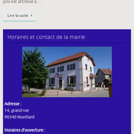
prix est attribué à :…
Lire la suite
Horaires et contact de la mairie
Adresse :
14, grand rue
90340 Novillard
Horaires d’ouverture :