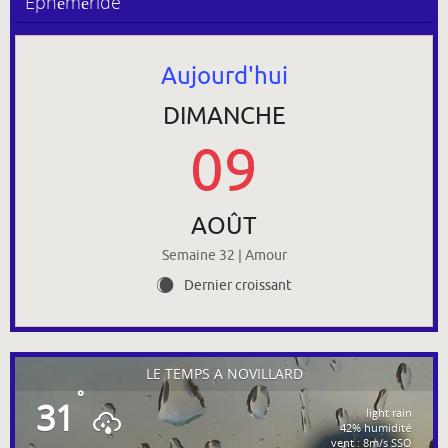
Ephéméride
Aujourd'hui
DIMANCHE
09
AOÛT
Semaine 32 | Amour
Dernier croissant
X
LE TEMPS À NOVILLARD
°
31
light rain
42% humidité
vent : 8m/s SSO