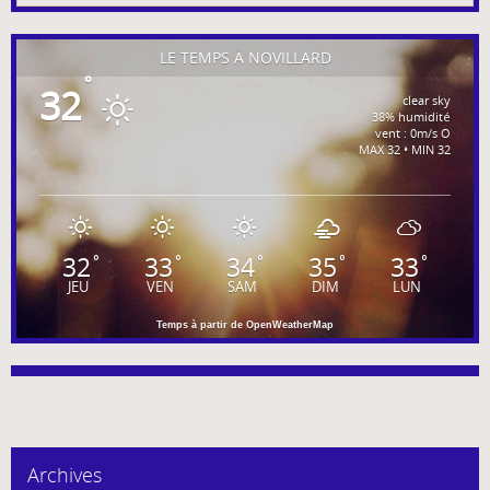
LE TEMPS À NOVILLARD
°
32
clear sky
38% humidité
vent : 0m/s O
MAX 32 • MIN 32
32
33
34
35
33
°
°
°
°
°
JEU
VEN
SAM
DIM
LUN
Temps à partir de OpenWeatherMap
Archives