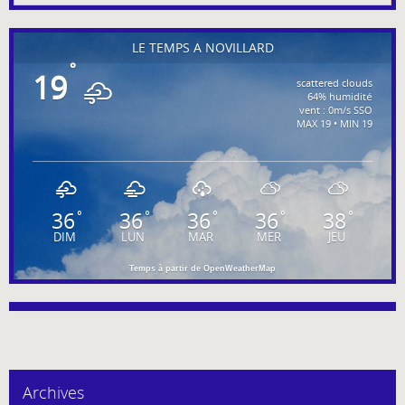
LE TEMPS À NOVILLARD
°
19
scattered clouds
64% humidité
vent : 0m/s SSO
MAX 19 • MIN 19
36
36
36
36
38
°
°
°
°
°
DIM
LUN
MAR
MER
JEU
Temps à partir de OpenWeatherMap
Archives