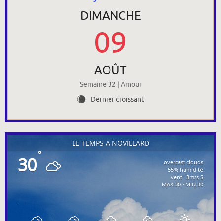
DIMANCHE
09
AOÛT
Semaine 32 | Amour
Dernier croissant
X
LE TEMPS À NOVILLARD
°
30
overcast clouds
55% humidité
vent : 3m/s S
MAX 30 • MIN 30